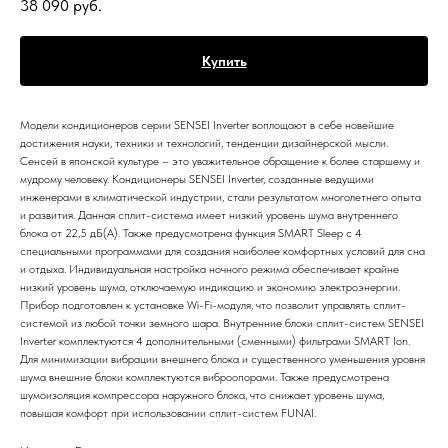
38 090
руб.
Купить
Модели кондиционеров серии SENSEI Inverter воплощают в себе новейшие
достижения науки, техники и технологий, тенденции дизайнерской мысли.
Сенсей в японской культуре – это уважительное обращение к более старшему и
мудрому человеку. Кондиционеры SENSEI Inverter, созданные ведущими
инженерами в климатической индустрии, стали результатом многолетнего опыта
и развития. Данная сплит-система имеет низкий уровень шума внутреннего
блока от 22,5 дБ(А). Также предусмотрена функция SMART Sleep с 4
специальными программами для создания наиболее комфортных условий для сна
и отдыха. Индивидуальная настройка ночного режима обеспечивает крайне
низкий уровень шума, отключаемую индикацию и экономию электроэнергии.
Прибор подготовлен к установке Wi-Fi-модуля, что позволит управлять сплит-
системой из любой точки земного шара. Внутренние блоки сплит-систем SENSEI
Inverter комплектуются 4 дополнительными (сменными) фильтрами SMART Ion.
Для минимизации вибрации внешнего блока и существенного уменьшения уровня
шума внешние блоки комплектуются виброопорами. Также предусмотрена
шумоизоляция компрессора наружного блока, что снижает уровень шума,
повышая комфорт при использовании сплит-систем FUNAI.