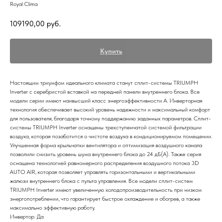
Royal Clima
109190,00
руб.
Купить
Настоящим триумфом идеального климата станут сплит-системы TRIUMPH
Inverter с серебристой вставкой на передней панели внутреннего блока. Все
модели серии имеют наивысший класс энергоэффективности А. Инверторная
технология обеспечивает высокий уровень надежности и максимальный комфорт
для пользователя, благодаря точному поддержанию заданных параметров. Сплит-
системы TRIUMPH Inverter оснащены трехступенчатой системой фильтрации
воздуха, которая позаботится о чистоте воздуха в кондиционируемом помещении.
Улучшенная форма крыльчатки вентилятора и оптимизация воздушного канала
позволили снизить уровень шума внутреннего блока до 24 дБ(А). Также серия
оснащена технологией равномерного распределения воздушного потока 3D
AUTO AIR, которая позволяет управлять горизонтальными и вертикальными
жалюзи внутреннего блока с пульта управления. Все модели сплит-систем
TRIUMPH Inverter имеют увеличенную холодопроизводительность при низком
энергопотреблении, что гарантирует быстрое охлаждение и обогрев, а также
максимально эффективную работу.
Инвертор: Да