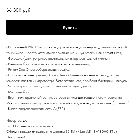
66 300
руб.
Купить
• Встроенный Wi-Fi. Вы сможете управлять кондиционером удаленно из любой
точки мира. Просто установите приложение «Tuya Smart» или «Smart Life»;
• 4D обдув (электропривод вертикальных и горизонтальной жалюзи);
• Внешний блок оснащен защитной крышкой вентилей;
• Режим Эко. Энергосберегающий режим;
• Самоочистка внутреннего блока. Теплообменник нагнетает влагу, потом
замораживается и нагреваетря. Вследствие чего, погибают бактерии и вирусы.
Мусор и грязь и с конденсатом удаляется через дренаж;
• Матовый блок
• Ifeel - температурный датчик встроен в пульт дистанционного управления.
Максимальный комфорт в той части комнаты, где находится человек (c пультом);
• Класс энергоэффективности A (EER).
Инвертор: Да
Тип: Настенная сплит-система
Обслуживаемая площадь и мощность: 37-55 м² (до 5,5 кВт/18000 BTU)
Цвет: Белый