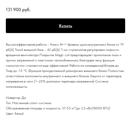
131 900
руб.
Купить
Высокоэффективная работа – Класс А++ Уровень шума внутреннего блока от 19
дБ(А) Тихий внешний блок - 42 дБ(А) 7-ми ступенчатая регулировка скорости
вращения вентилятора Покрытие Magic coil предотвращает прилипание пыли и
прочих загрязнений к пластинам теплообменника, благодаря чему функция
самоочистки становится еще эффективней Работа на охлаждение/обогрев до
Тнар до -15 °С Функция принудительной разморозки внешнего блока Полностью
огнестойкие компоненты внутреннего и внешнего блоков Защита от перепадов
напряжения в сети (+-20% диапазон перепада напряжения) Система
молниезащиты
Инвертор: Да
Тип: Настенная сплит-система
Обслуживаемая площадь и мощность: 37-55 м² (до 5,5 кВт/18000 BTU)
Цвет: Белый