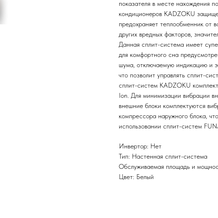
показателя в месте нахождения п
кондиционеров KADZOKU защищен
предохраняет теплообменник от в
других вредных факторов, значите
Данная сплит-система имеет супер
для комфортного сна предусмотре
шума, отключаемую индикацию и э
что позволит управлять сплит-сис
сплит-систем KADZOKU комплект
Ion. Для минимизации вибрации в
внешние блоки комплектуются ви
компрессора наружного блока, чт
использовании сплит-систем FUN
Инвертор: Нет
Тип: Настенная сплит-система
Обслуживаемая площадь и мощност
Цвет: Белый