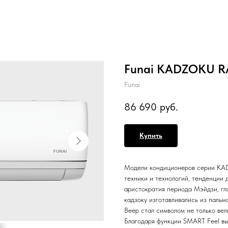
Funai KADZOKU R
Funai
86 690
руб.
Купить
Модели кондиционеров серии KAD
техники и технологий, тенденции
аристократия периода Мэйдзи, гл
кадзоку изготавливались из пальм
Веер стал символом не только ве
Благодаря функции SMART Feel вы