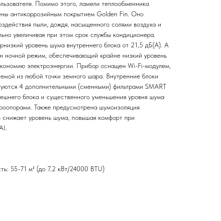
ользователя. Помимо этого, ламели теплообменника
ы антикоррозийным покрытием Golden Fin. Оно
оздействия пыли, дождя, насыщенного солями воздуха и
льно увеличивая при этом срок службы кондиционера.
низкий уровень шума внутреннего блока от 21,5 дБ(А). А
н ночной режим, обеспечивающий крайне низкий уровень
кономию электроэнергии. Прибор оснащен Wi-Fi-модулем,
темой из любой точки земного шара. Внутренние блоки
уются 4 дополнительными (сменными) фильтрами SMART
нешнего блока и существенного уменьшения уровня шума
броопорами. Также предусмотрена шумоизоляция
о снижает уровень шума, повышая комфорт при
AI.
ь: 55-71 м² (до 7,2 кВт/24000 BTU)