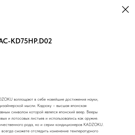
AC-KD75HP.D02
ZOKU воплощают в себе новейшие достижения науки,
 дизайнерской мысли. Кадзоку – высшая японская
авным символом которой являлся японский веер. Вееры
овых и лотосовых листьев и использовались как оружие.
личественного рода, но и серии кондиционеров KADZOKU.
 всегда сможете отследить изменение температурного