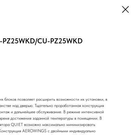
 CS-PZ25WKD/CU-PZ25WKD
х блоков позволяет расширить возможности их установки, в
анстве над дверью. Тщательно проработанная конструкция
онтаж и дальнейшее обслуживание. В режиме интенсивной
емя достижения заданной температуры в помещении. В
лятора QUIET возможно максимально минимизировать
. Конструкция AEROWINGS с двойными индивидуально