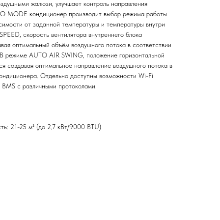
здушными жалюзи, улучшает контроль направления
TO MODE кондиционер производит выбор режима работы
исимости от заданной температуры и температуры внутри
PEED, скорость вентилятора внутреннего блока
авая оптимальный объём воздушного потока в соответствии
 В режиме AUTO AIR SWING, положение горизонтальной
ся создавая оптимальное направление воздушного потока в
ондиционера. Отдельно доступны возможности Wi-Fi
м BMS с различными протоколами.
ь: 21-25 м² (до 2,7 кВт/9000 BTU)