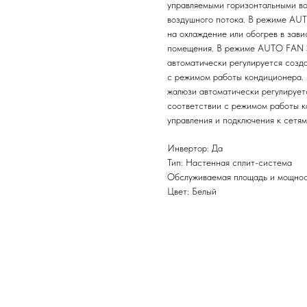
управляемыми горизонтальными во
воздушного потока. В режиме AU
на охлаждение или обогрев в зав
помещения. В режиме AUTO FAN S
автоматически регулируется созд
с режимом работы кондиционера.
жалюзи автоматически регулирует
соответствии с режимом работы к
управления и подключения к сетя
Инвертор: Да
Тип: Настенная сплит-система
Обслуживаемая площадь и мощност
Цвет: Белый