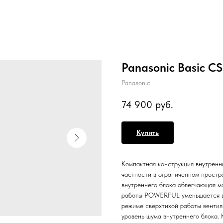
Panasonic Basic
Panasonic
74 900
руб.
Купить
Компактная конструкция внутренни
частности в ограниченном простр
внутреннего блока облегчающая м
работы POWERFUL уменьшается вр
режиме сверхтихой работы венти
уровень шума внутреннего блока