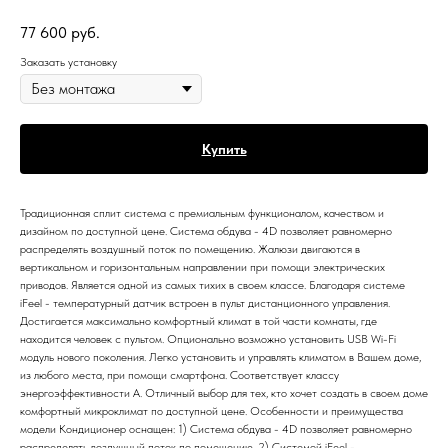
77 600
руб.
Заказать установку
Купить
Традиционная сплит система с премиальным функционалом, качеством и
дизайном по доступной цене. Система обдува - 4D позволяет равномерно
распределять воздушный поток по помещению. Жалюзи двигаются в
вертикальном и горизонтальным направлении при помощи электрических
приводов. Является одной из самых тихих в своем классе. Благодаря системе
iFeel - температурный датчик встроен в пульт дистанционного управления.
Достигается максимально комфортный климат в той части комнаты, где
находится человек с пультом. Опционально возможно установить USB Wi-Fi
модуль нового поколения. Легко установить и управлять климатом в Вашем доме,
из любого места, при помощи смартфона. Соответствует классу
энергоэффективности A. Отличный выбор для тех, кто хочет создать в своем доме
комфортный микроклимат по доступной цене. Особенности и преимущества
модели Кондиционер оснащен: 1) Система обдува - 4D позволяет равномерно
распределять воздушный поток по помещению. 2) Системой iFeel -