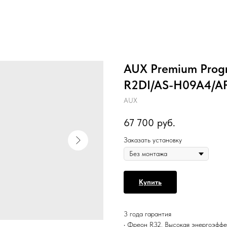
AUX Premium Progr
R2DI/AS-H09A4/A
AUX
67 700
руб.
Заказать установку
Купить
3 года гарантия
• Фреон R32. Высокая энергоэффе