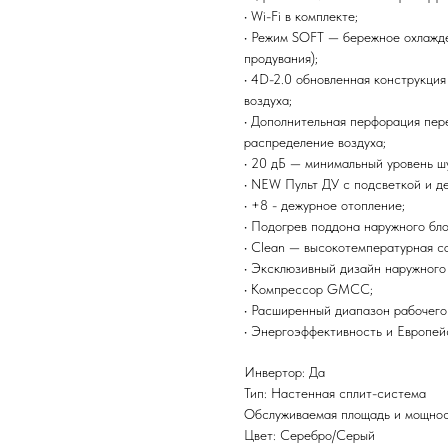
• Wi-Fi в комплекте;
• Режим SOFT — бережное охлажд
продувания);
• 4D-2.0 обновленная конструкци
воздуха;
• Дополнительная перфорация пер
распределение воздуха;
• 20 дБ — минимальный уровень ш
• NEW Пульт ДУ с подсветкой и д
• +8 - дежурное отопление;
• Подогрев поддона наружного бло
• Clean — высокотемпературная с
• Эксклюзивный дизайн наружного
• Компрессор GMCC;
• Расширенный диапазон рабочего
• Энергоэффективность и Европе
Инвертор: Да
Тип: Настенная сплит-система
Обслуживаемая площадь и мощност
Цвет: Серебро/Серый