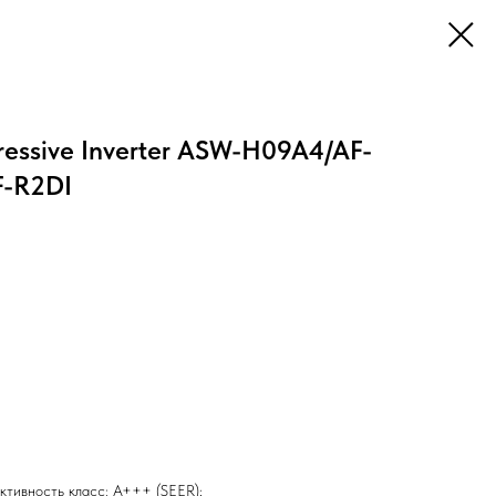
essive Inverter ASW-H09A4/AF-
F-R2DI
ктивность класс: А+++ (SEER);