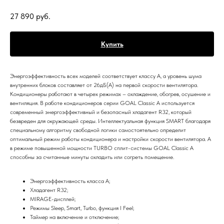
27 890
руб.
Купить
Энергоэффективность всех моделей соответствует классу А, а уровень шума
внутренних блоков составляет от 26дБ(А) на первой скорости вентилятора.
Кондиционеры работают в четырех режимах – охлаждение, обогрев, осушение и
вентиляция. В работе кондиционеров серии GOAL Classic A используется
современный энергоэффективный и безопасный хладагент R32, который
безвреден для окружающей среды. Интеллектуальная функция SMART благодаря
специальному алгоритму свободной логики самостоятельно определит
оптимальный режим работы кондиционера и настройки скорости вентилятора. А
в режиме повышенной мощности TURBO сплит-системы GOAL Classic A
способны за считанные минуты охладить или согреть помещение.
Энергоэффективность класса А;
Хладагент R32;
MIRAGE-дисплей;
Режимы Sleep, Smart, Turbo, функция I Feel;
Таймер на включение и отключение;