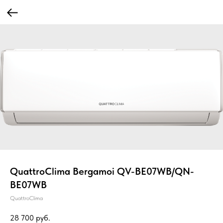
QuattroClima Bergamoi QV-BE07WB/QN-
BE07WB
QuattroClima
28 700
руб.