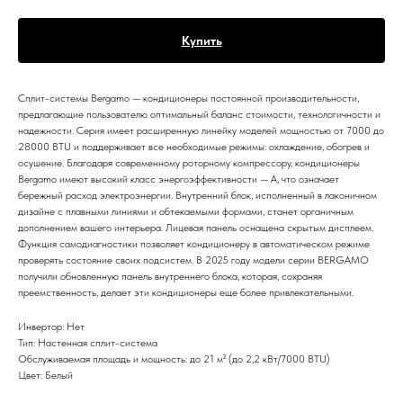
Купить
Сплит-системы Bergamo — кондиционеры постоянной производительности,
предлагающие пользователю оптимальный баланс стоимости, технологичности и
надежности. Серия имеет расширенную линейку моделей мощностью от 7000 до
28000 BTU и поддерживает все необходимые режимы: охлаждение, обогрев и
осушение. Благодаря современному роторному компрессору, кондиционеры
Bergamo имеют высокий класс энергоэффективности — A, что означает
бережный расход электроэнергии. Внутренний блок, исполненный в лаконичном
дизайне с плавными линиями и обтекаемыми формами, станет органичным
дополнением вашего интерьера. Лицевая панель оснащена скрытым дисплеем.
Функция самодиагностики позволяет кондиционеру в автоматическом режиме
проверять состояние своих подсистем. В 2025 году модели серии BERGAMO
получили обновленную панель внутреннего блока, которая, сохраняя
преемственность, делает эти кондиционеры еще более привлекательными.
Инвертор: Нет
Тип: Настенная сплит-система
Обслуживаемая площадь и мощность: до 21 м² (до 2,2 кВт/7000 BTU)
Цвет: Белый