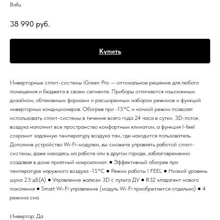
Ballu
38 990
руб.
Купить
Инверторные сплит-системы iGreen Pro — оптимальное решение для любого
помещения и бюджета в своем сегменте. Приборы отличаются изысканным
дизайном, обтекаемым формами и расширенным набором режимов и функций
инверторных кондиционеров. Обогрев при -15°С и ночной режим позволят
использовать сплит-системы в течение всего года 24 часа в сутки. 3D-поток
воздуха наполнит все пространство комфортным климатом, а функция I-feel
сохранит заданную температуру воздуха там, где находится пользователь.
Дополнив устройство Wi-Fi-модулем, вы сможете управлять работой сплит-
системы, даже находясь на работе или в другом городе, заблаговременно
создавая в доме приятный микроклимат. ● Эффективный обогрев при
температуре наружного воздуха -15°C ● Режим работы I FEEL ● Низкий уровень
шума 23 дБ(А) ● Управление жалюзи 3D с пульта ДУ ● R32 хладагент нового
поколения ● Smart Wi-Fi управление (модуль Wi-Fi приобретается отдельно) ● 4
режима сна
Инвертор: Да