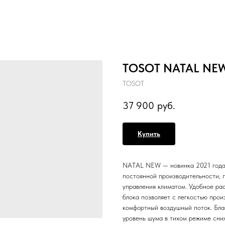
TOSOT NATAL NEW
TOSOT
37 900
руб.
Купить
NATAL NEW — новинка 2021 года 
постоянной производительности, 
управления климатом. Удобное ра
блока позволяет с легкостью про
комфортный воздушный поток. Бла
уровень шума в тихом режиме сниж