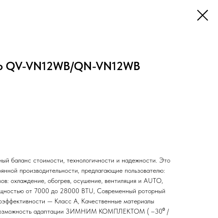
nto QV-VN12WB/QN-VN12WB
ый баланс стоимости, технологичности и надежности. Это
янной производительности, предлагающие пользователю:
в: охлаждение, обогрев, осушение, вентиляция и AUTO,
щностью от 7000 до 28000 BTU, Современный роторный
гоэффективности — Класс A, Качественные материалы
, Возможность адаптации ЗИМНИМ КОМПЛЕКТОМ ( –30⁰ /