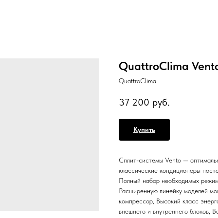
QuattroClima Ve
QuattroClima
37 200
руб.
Купить
Сплит-системы Vento — оптимальн
классические кондиционеры посто
Полный набор необходимых режимо
Расширенную линейку моделей мо
компрессор, Высокий класс энер
внешнего и внутреннего блоков