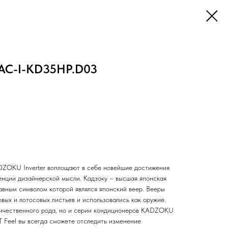
AC-I-KD35HP.D03
ZOKU Inverter воплощают в себе новейшие достижения
денции дизайнерской мысли. Кадзоку – высшая японская
авным символом которой являлся японский веер. Вееры
овых и лотосовых листьев и использовались как оружие.
личественного рода, но и серии кондиционеров KADZOKU
T Feel вы всегда сможете отследить изменение