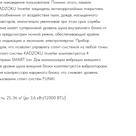
те нахождения пользователя. Помимо этого, ламели
ADZOKU Inverter защищены антикоррозийным покрытием
плообменник от воздействия пыли, дождя, насыщенного
факторов, значительно увеличивая при этом срок службы
ема имеет супернизкий уровень шума внутреннего блока от
на предусмотрен ночной режим, обеспечивающий крайне
ю индикацию и экономию электроэнергии. Прибор
дуля, что позволит управлять сплит-системой из любой точки
сплит-систем KADZOKU Inverter комплектуются 4
ьтрами SMART Ion. Для минимизации вибрации внешнего
я уровня шума внешние блоки комплектуются виброопорами.
я компрессора наружного блока, что снижает уровень
ьзовании сплит-систем FUNAI.
ь: 25-36 м² (до 3,6 кВт/12000 BTU)