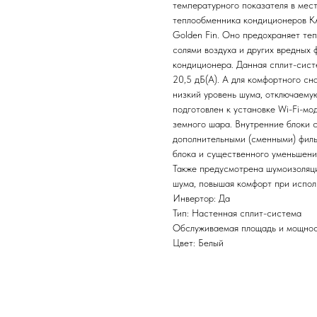
температурного показателя в мес
теплообменника кондиционеров K
Golden Fin. Оно предохраняет те
солями воздуха и других вредных 
кондиционера. Данная сплит-сист
20,5 дБ(А). А для комфортного с
низкий уровень шума, отключаему
подготовлен к установке Wi-Fi-мо
земного шара. Внутренние блоки 
дополнительными (сменными) фил
блока и существенного уменьшени
Также предусмотрена шумоизоляци
шума, повышая комфорт при испол
Инвертор: Да
Тип: Настенная сплит-система
Обслуживаемая площадь и мощност
Цвет: Белый