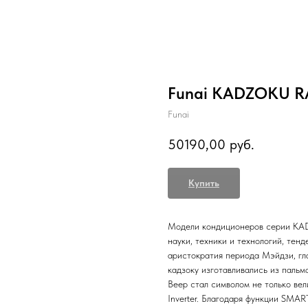
Funai KADZOKU R
Funai
50190,00
руб.
Купить
Модели кондиционеров серии KAD
науки, техники и технологий, тен
аристократия периода Мэйдзи, гл
кадзоку изготавливались из пальм
Веер стал символом не только ве
Inverter. Благодаря функции SMAR