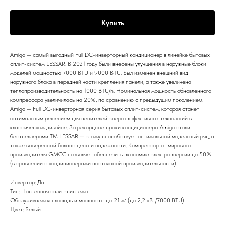
Купить
Amigo — самый выгодный Full DC-инверторный кондиционер в линейке бытовых
сплит-систем LESSAR. В 2021 году были внесены улучшения в наружные блоки
моделей мощностью 7000 BTU и 9000 BTU. Был изменен внешний вид
наружного блока в передней части крепления панели, а также увеличена
теплопроизводительность на 1000 BTU/h. Номинальная мощность обновленного
компрессора увеличилась на 20%, по сравнению с предыдущим поколением.
Amigo — Full DC-инверторная серия бытовых сплит-систем, которая станет
оптимальным решением для ценителей энергоэффективных технологий в
классическом дизайне. За рекордные сроки кондиционеры Amigo стали
бестселлерами TM LESSAR — этому способствует оптимальный модельный ряд, а
также выверенный баланс цены и надежности. Компрессор от мирового
производителя GMCC позволяет обеспечить экономию электроэнергии до 50%
(в сравнении с кондиционерами постоянной производительности).
Инвертор: Да
Тип: Настенная сплит-система
Обслуживаемая площадь и мощность: до 21 м² (до 2,2 кВт/7000 BTU)
Цвет: Белый