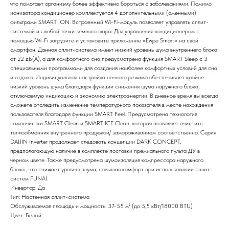
что помогает организму более эффективно бороться с заболеваниями. Помимо
ионизатора кондиционер комплектуется 4 дополнительными (сменными)
фильтрами SMART ION. Встроенный Wi-Fi-модуль позволяет управлять сплит-
системой из любой точки земного шара. Для управления кондиционером с
помощью Wi-Fi загрузите и установите приложение «Ewpe Smart» на свой
смартфон. Данная сплит-система имеет низкий уровень шума внутреннего блока
от 22 дБ(А), а для комфортного сна предусмотрена функция SMART Sleep с 3
специальными программами для создания наиболее комфортных условий для сна
и отдыха. Индивидуальная настройка ночного режима обеспечивает крайне
низкий уровень шума благодаря функции снижения шума наружного блока,
отключаемую индикацию и экономию электроэнергии. В дневное время вы всегда
сможете отследить изменение температурного показателя в месте нахождения
пользователя благодаря функции SMART Feel. Предусмотрена технология
самоочистки SMART Clean и SMART ICE Clean, которая позволяет очистить
теплообменник внутреннего продувкой/ замораживанием соответственно. Серия
DAIJIN Inverter продолжает следовать концепции DARK CONCEPT,
предполагающую наличие в комплекте поставки премиального пульта ДУ в
черном цвете. Также предусмотрена шумоизоляция компрессора наружного
блока , что снижает уровень шума, повышая комфорт при использовании сплит-
систем FUNAI.
Инвертор: Да
Тип: Настенная сплит-система
Обслуживаемая площадь и мощность: 37-55 м² (до 5,5 кВт/18000 BTU)
Цвет: Белый