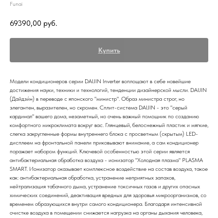
Funai
69390,00
руб.
Купить
Модели кондиционеров серии DAIJIN Inverter воплощают в себе новейшие
достижения науки, техники и технологий, тенденции дизайнерской мысли. DAIJIN
(Дайдзи́н) в переводе с японского "министр". Образ министра строг, но
элегантен, выразителен, но скромен. Сплит-система DAIJIN - это "серый
кардинал" вашего дома, незаметный, но очень важный помощник по созданию
комфортного микроклимата вокруг вас. Глянцевый, белоснежный пластик и мягкие,
слегка закругленные формы внутреннего блока с просветным (скрытым) LED-
дисплеем на фронтальной панели приковывают внимание, а сам кондиционер
поражает набором функций. Ключевой особенностью этой серии является
антибактериальная обработка воздуха - ионизатор "Холодная плазма" PLASMA
SMART. Ионизатор оказывает комплексное воздействие на состав воздуха, такое
как: антибактериальная обработка, устранение неприятных запахов,
нейтрализация табачного дыма, устранение токсичных газов и других опасных
химических соединений, деактивация вредных для здоровья микроорганизмов, со
временем образующихся внутри самого кондиционера. Благодаря интенсивной
очистке воздуха в помещении снижается нагрузка на органы дыхания человека,