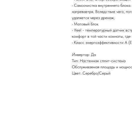
• Самоочистка внутреннего блока.
нагреваетря. Вследствие чего, по
удаляется через дренаж;
• Матовый блок
• Ifeel - температурный датчик в
комфорт в той части комнаты, где 
• Класс энергоэффективности A (E
Инвертор: Да
Тип: Настенная сплит-система
Обслуживаемая площадь и мощност
Цвет: Серебро/Серый