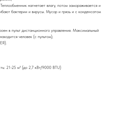
 Теплообменник нагнетает влагу, потом замораживается и
гибают бактерии и вирусы. Мусор и грязь и с конденсатом
строен в пульт дистанционного управления. Максимальный
находится человек (c пультом);
ER).
ь: 21-25 м² (до 2,7 кВт/9000 BTU)