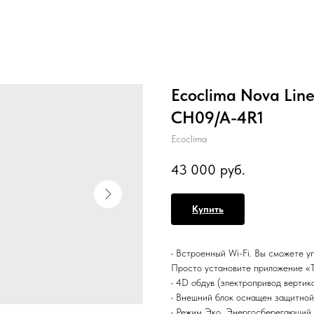
Ecoclima Nova Lin
CH09/A-4R1
Ecoclima
43 000
руб.
Купить
• Встроенный Wi-Fi. Вы сможете у
Просто установите приложение «Tu
• 4D обдув (электропривод вертик
• Внешний блок оснащен защитной
• Режим Эко. Энергосберегающий