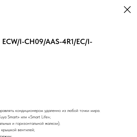
e ECW/I-СH09/AAS-4R1/EC/I-
правлять кондиционером удаленно из любой точки мира.
ya Smart» или «Smart Life»;
альных и горизонтальной жалюзи);
 крышкой вентилей;
 режим;