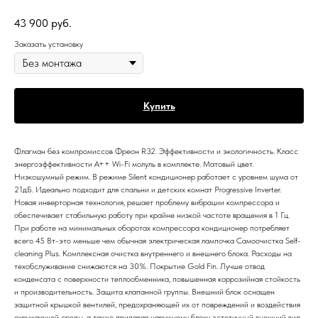
43 900
руб.
Заказать установку
Купить
Флагман без компромиссов Фреон R32. Эффективности и экологичность. Класс
энергоэффективности А++ Wi-Fi молуль в комплекте. Матовый цвет.
Низкошумный режим. В режиме Silent кондиционер работает с уровнем шума от
21дБ. Идеально подходит для спальни и детских комнат Progressive Inverter.
Новая инверторная технология, решает проблему вибрации компрессора и
обеспечивает стабильную работу при крайне низкой частоте вращения в 1 Гц.
При работе на минимальных оборотах компрессора кондиционер потребляет
всего 45 Вт-это меньше чем обычная электрическая лампочка Самоочистка Self-
cleaning Plus. Комплексная очистка внутреннего и внешнего блока. Расходы на
техобслуживание снижаются на 30%. Покрытие Gold Fin. Лучше отвод
конденсата с поверхности теплообменника, повышенная коррозийная стойкость
и производительность. Защита клапанной группы. Внешний блок оснащен
защитной крышкой вентилей, предохраняющей их от повреждений и воздействия
окружающей среды, а также придавая наружному блоку эстетичный внешний вид.