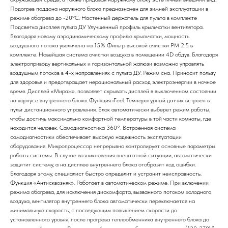
Подогрев поддона наружного блока предназначен для зимней эксплуатации в
режиме обогрева до -20ºС. Настенный держатель для пульта в комплекте
Подсветка дисплея пульта ДУ Улучшенный профиль крыльчатки вентилятора.
Благодаря новому аэродинамическому профилю крыльчатки, мощность
воздушного потока увеличена на 15% Фильтр высокой очистки PM 2.5 в
комплекте. Новейшая система очистки воздуха в помещении 4D обдув. Благодаря
электроприводу вертикальных и горизонтальной жалюзи возможно управлять
воздушным потоков в 4-х направлениях с пульта ДУ. Режим сна. Приносит пользу
для здоровья и предотвращает нерациональный расход электроэнергии в ночное
время. Дисплей «Мираж». позволяет скрывать дисплей в выключенном состоянии
на корпусе внутреннего блока. Функция iFeel. Температурный датчик встроен в
пульт дистанционного управления. Блок автоматически выберет режим работы,
чтобы достичь максимально комфортной температуры в той части комнаты, где
находится человек. Cамодиагностика 360°. Встроенная система
самодиагностики обеспечивает высокую надежность эксплуатации
оборудования. Микропроцессор непрерывно контролирует основные параметры
работы системы. В случае возникновения внештатной ситуации, автоматически
защитит систему, а на дисплее внутреннего блока отобразит код ошибки.
Благодаря этому, специалист быстро определит и устранит неисправность.
Функция «Антисквозняк». Работает в автоматическом режиме. При включении
режима обогрева, для исключения дискомфорта, вызванного потоком холодного
воздуха, вентилятор внутреннего блока автоматически переключается на
минимальную скорость, с последующим повышением скорости до
установленного уровня, после прогрева теплообменника внутреннего блока до