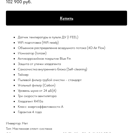
102 900
руб.
Купить
Датчик температуры в пульте ДУ (I FEEL)
WiFi подготовка (WiFi ready)
Объемное распределение воздушного потока (4D Air Flow)
Ионизатор (Ionizer)
Антикоррозийное покрытие Blue Fin
Защита от утечки хладагента
Самоочистка внутреннего блока (Self-cleaning)
Таймер
Пылевой фильтр грубой очистки - стандарт
Угольный фильтр (Carbon)
Уровень шума от 24 дБ(А)
Три скорости вентилятора
Хладагент R410a
Класс энергоэффективности A
Гарантия 4 года
Инвертор: Нет
Тип: Настенная сплит-система