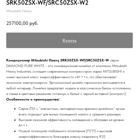
SRK50ZSX-WF/SRC50ZSX-W2
Mitsubishi Heavy
257100,00
руб.
Купить
Кондиционер Mitsubishi Heavy SRK50ZSX-WF/SRC50ZSX-W
серии
DAIMOND PURE WHITE - это инновационная линейка от компании Mitsubishi
Heavy Industries, оснащен современным компрессором марки MITSUBISHI и
имеет высокий класс энергоэффективности «A+++», что обеспечивает
экономию электроэнергии. Эргономичный дизайн гармонично вписывается в
любой интерьер. Линейка предлагает модели в классическом белом исполнении,
а также в цветовых решениях титаниум и белый с черной вставкой (контраст).
Особенности и преимущества:
Серия ZSX с “элегантным, неподвластным времени дизайном” лучше
всего подходит для жилых помещений малого и среднего размера.
Высокая сезонная эффективность охлаждения и обогрева на уровне
А+++.
Низкий потенциал глобального потепления (ПГП) и высокая
энергоэффективность благодаря новому хладагенту R32.