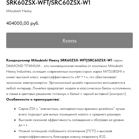
SRK60ZSX-WFT/SRC60ZSX-W1
Mitsubishi Heavy
404000,00
руб.
Купить
Кондиционер Mitsubishi Heavy SRK60ZSX-WFT/SRC60ZSX-W1
серии
DAIMOND TITANIUM - это инновационная линейка от компании Mitsubishi
Heavy Industries, оснащен современным компрессором марки MITSUBISHI и
имеет высокий класс энергоэффективности «A+++», что обеспечивает
экономию электроэнергии. Эргономичный дизайн гармонично вписывается в
любой интерьер. Линейка предлагает модели в классическом белом исполнении,
а также в цветовых решениях титаниум и белый с черной вставкой (контраст).
Особенности и преимущества:
Серия ZSX с “элегантным, неподвластным времени дизайном” лучше
всего подходит для жилых помещений малого и среднего размера.
Высокая сезонная эффективность охлаждения и обогрева на уровне
А+++.
Низкий потенциал глобального потепления (ПГП) и высокая
энергоэффективность благодаря новому хладагенту R32.