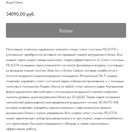
Royal Clima
34090,00
руб.
Купить
Настоящим эталоном идеального климата станут сплит-системы FELICITA с
утонченной серебристой вставкой на передней панели внутреннего блока. Все
модели серии имеют наивысший класс энергоэффективности А. Сплит-системы
FELICITA оснащены трехступенчатой системой фильтрации воздуха, состоящую
из фильтров тонкой очистки Silver Ion и Active Carbon, которая позаботится о
чистоте воздуха в кондиционируемом помещении. Встроенный Wi-Fi модуль
позволяет управлять сплит-системой через мобильное приложение и с помощью
голосового помощника Яндекс.Алиса из любой точки земного шара. Улучшенная
форма крыльчатки вентилятора и оптимизация воздушного канала позволили
снизить уровень шума внутреннего блока до 20 дБ(А). Также серия оснащена
технологией равномерного распределения воздушного потока 3D AUTO AIR,
которая позволяет управлять горизонтальными и вертикальными жалюзи
внутреннего блока с пульта управления. Все модели сплит-систем FELICITA
имеют увеличенную холодопроизводительность при низком энергопотреблении,
что гарантирует быстрое охлаждение и обогрев, а также максимально
эффективную работу.