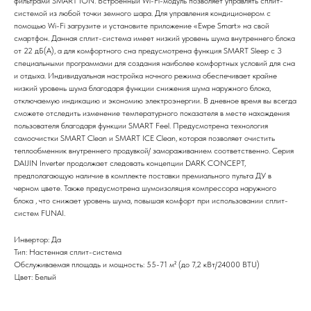
фильтрами SMART ION. Встроенный Wi-Fi-модуль позволяет управлять сплит-
системой из любой точки земного шара. Для управления кондиционером с
помощью Wi-Fi загрузите и установите приложение «Ewpe Smart» на свой
смартфон. Данная сплит-система имеет низкий уровень шума внутреннего блока
от 22 дБ(А), а для комфортного сна предусмотрена функция SMART Sleep с 3
специальными программами для создания наиболее комфортных условий для сна
и отдыха. Индивидуальная настройка ночного режима обеспечивает крайне
низкий уровень шума благодаря функции снижения шума наружного блока,
отключаемую индикацию и экономию электроэнергии. В дневное время вы всегда
сможете отследить изменение температурного показателя в месте нахождения
пользователя благодаря функции SMART Feel. Предусмотрена технология
самоочистки SMART Clean и SMART ICE Clean, которая позволяет очистить
теплообменник внутреннего продувкой/ замораживанием соответственно. Серия
DAIJIN Inverter продолжает следовать концепции DARK CONCEPT,
предполагающую наличие в комплекте поставки премиального пульта ДУ в
черном цвете. Также предусмотрена шумоизоляция компрессора наружного
блока , что снижает уровень шума, повышая комфорт при использовании сплит-
систем FUNAI.
Инвертор: Да
Тип: Настенная сплит-система
Обслуживаемая площадь и мощность: 55-71 м² (до 7,2 кВт/24000 BTU)
Цвет: Белый