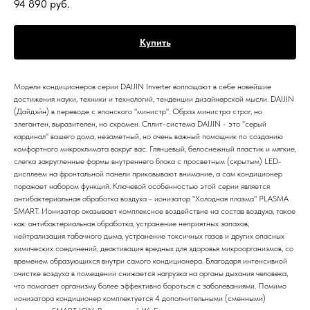
94 890
руб.
Купить
Модели кондиционеров серии DAIJIN Inverter воплощают в себе новейшие
достижения науки, техники и технологий, тенденции дизайнерской мысли. DAIJIN
(Дайдзи́н) в переводе с японского "министр". Образ министра строг, но
элегантен, выразителен, но скромен. Сплит-система DAIJIN - это "серый
кардинал" вашего дома, незаметный, но очень важный помощник по созданию
комфортного микроклимата вокруг вас. Глянцевый, белоснежный пластик и мягкие,
слегка закругленные формы внутреннего блока с просветным (скрытым) LED-
дисплеем на фронтальной панели приковывают внимание, а сам кондиционер
поражает набором функций. Ключевой особенностью этой серии является
антибактериальная обработка воздуха - ионизатор "Холодная плазма" PLASMA
SMART. Ионизатор оказывает комплексное воздействие на состав воздуха, такое
как: антибактериальная обработка, устранение неприятных запахов,
нейтрализация табачного дыма, устранение токсичных газов и других опасных
химических соединений, деактивация вредных для здоровья микроорганизмов, со
временем образующихся внутри самого кондиционера. Благодаря интенсивной
очистке воздуха в помещении снижается нагрузка на органы дыхания человека,
что помогает организму более эффективно бороться с заболеваниями. Помимо
ионизатора кондиционер комплектуется 4 дополнительными (сменными)